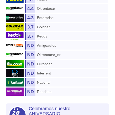
4.4
Okrentacar
4.3
Enterprise
3.7
Goldcar
3.7
Keddy
ND
Amigoautos
ND
Okrentacar_nr
ND
Europcar
ND
Interrent
ND
National
ND
Rhodium
Celebramos nuestro
ANIVERSARIO